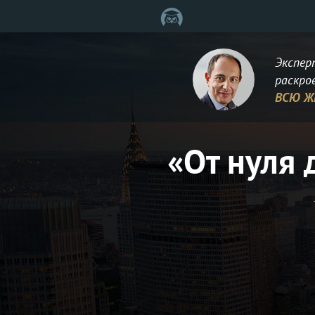
Экспер
раскр
ВСЮ Ж
«От нуля